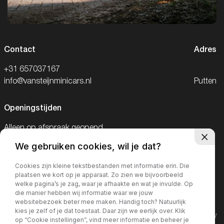
Contact
Adres
+31 657037167
info@vansteijnminicars.nl
Putten
Openingstijden
Alleen op afspraak geopend.
We gebruiken cookies, wil je dat?
Telefonisch bereikbaar van 09:00-18:00
en op zaterdag van 09:00-15:00
Cookies zijn kleine tekstbestanden met informatie erin. Die
plaatsen we kort op je apparaat. Zo zien we bijvoorbeeld
welke pagina’s je zag, waar je afhaakte en wat je invulde. Op
die manier hebben wij informatie waar we jouw
websitebezoek beter mee maken. Handig toch? Natuurlijk
kies je zelf of je dat toestaat. Daar zijn we eerlijk over. Klik
©2026· MorgenInternet
Privacy policy
op “Cookie instellingen”, vind meer informatie en beheer je