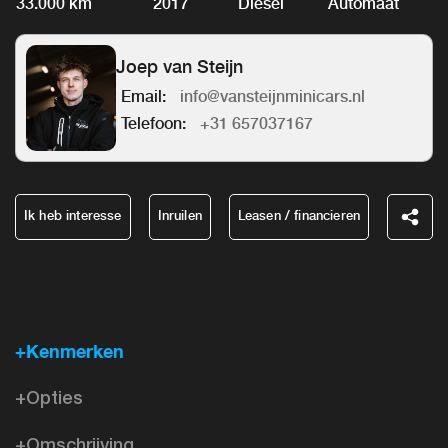
33.000 km
2017
Diesel
Automaat
Joep van Steijn
Email:
info@vansteijnminicars.nl
Telefoon:
+31 657037167
Ik heb interesse
Inruilen
Leasen / financieren
+Kenmerken
+Opties
+Omschrijving