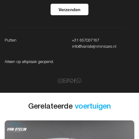
Verzenden
Putten
+31 657037167
info@vansteijnminicars.nl
Alleen op afspraak geopend.
Gerelateerde
voertuigen