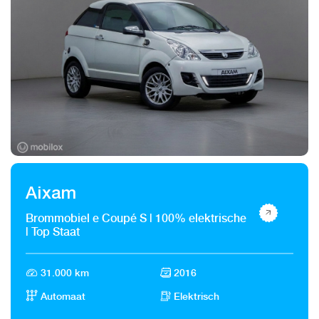
Aixam
Brommobiel e Coupé S | 100% elektrische
| Top Staat
31.000 km
2016
Automaat
Elektrisch