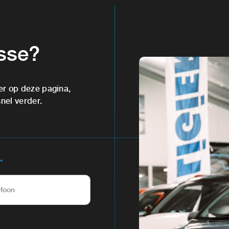
esse?
er op deze pagina,
snel verder.
*