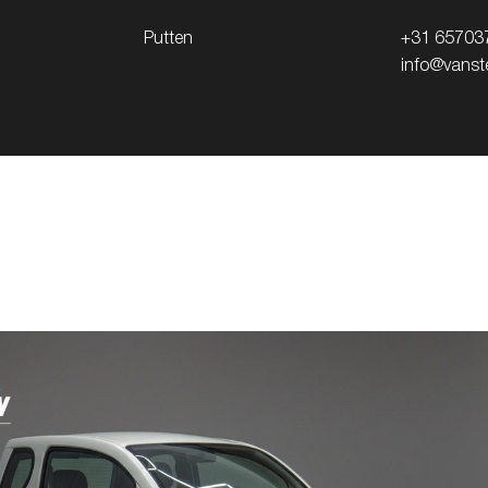
Putten
+31 65703
info@vanste