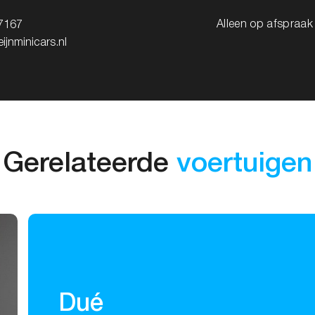
Alleen op afspraa
7167
ijnminicars.nl
Gerelateerde
voertuigen
Dué