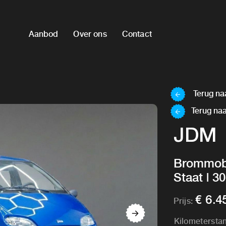
Aanbod
Over ons
Contact
Terug naa
Terug naa
JDM
Brommobi
Staat | 
€ 6.4
Prijs:
Kilometersta