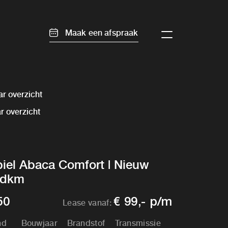
Maak een afspraak
r overzicht
r overzicht
el Abaca Comfort | Nieuw
30dkm
50
€ 99,- p/m
Lease vanaf:
nd
Bouwjaar
Brandstof
Transmissie