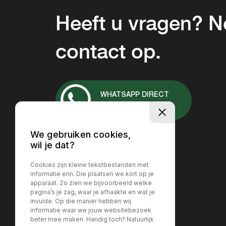
Heeft u vragen? 
contact op.
WHATSAPP DIRECT
+31 657037167
We gebruiken cookies,
wil je dat?
Cookies zijn kleine tekstbestanden met
informatie erin. Die plaatsen we kort op je
apparaat. Zo zien we bijvoorbeeld welke
pagina’s je zag, waar je afhaakte en wat je
invulde. Op die manier hebben wij
informatie waar we jouw websitebezoek
beter mee maken. Handig toch? Natuurlijk