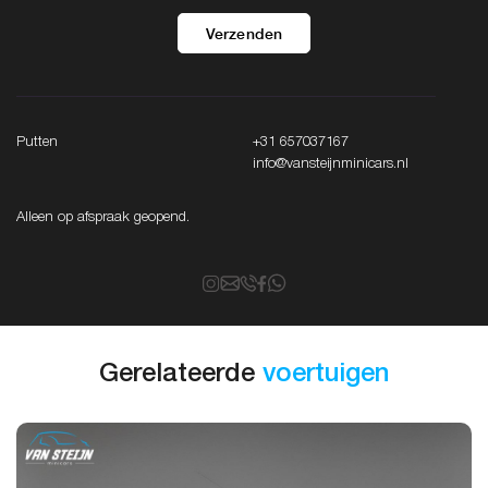
Verzenden
Putten
+31 657037167
info@vansteijnminicars.nl
Alleen op afspraak geopend.
Gerelateerde
voertuigen