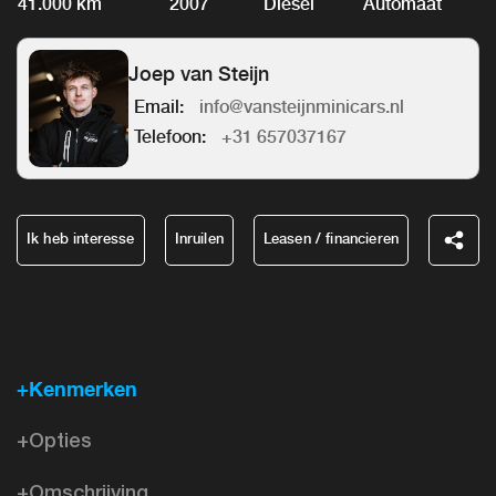
41.000 km
2007
Diesel
Automaat
Joep van Steijn
Email:
info@vansteijnminicars.nl
Telefoon:
+31 657037167
Ik heb interesse
Inruilen
Leasen / financieren
+Kenmerken
+Opties
+Omschrijving