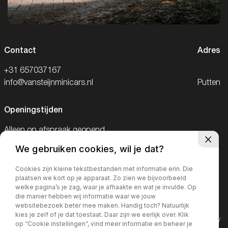
Contact
Adres
+31 657037167
info@vansteijnminicars.nl
Putten
Openingstijden
Alleen op afspraak geopend.
We gebruiken cookies, wil je dat?
Telefonisch bereikbaar van 09:00-18:00
en op zaterdag van 09:00-15:00
Cookies zijn kleine tekstbestanden met informatie erin. Die
plaatsen we kort op je apparaat. Zo zien we bijvoorbeeld
welke pagina’s je zag, waar je afhaakte en wat je invulde. Op
die manier hebben wij informatie waar we jouw
websitebezoek beter mee maken. Handig toch? Natuurlijk
kies je zelf of je dat toestaat. Daar zijn we eerlijk over. Klik
©2026· MorgenInternet
Privacy policy
op “Cookie instellingen”, vind meer informatie en beheer je