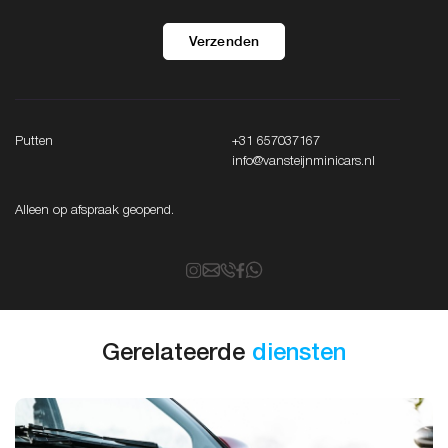
Verzenden
Putten
+31 657037167
info@vansteijnminicars.nl
Alleen op afspraak geopend.
Gerelateerde
diensten