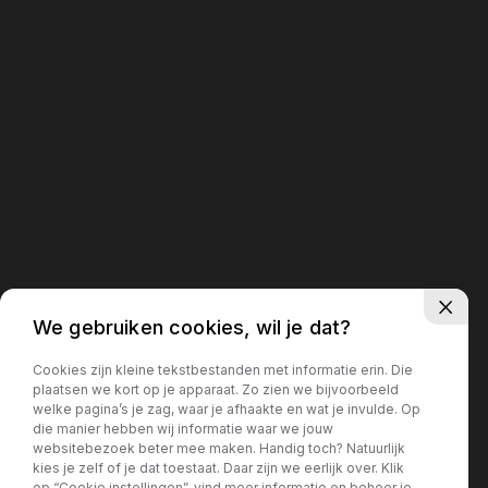
We gebruiken cookies, wil je dat?
Cookies zijn kleine tekstbestanden met informatie erin. Die
plaatsen we kort op je apparaat. Zo zien we bijvoorbeeld
welke pagina’s je zag, waar je afhaakte en wat je invulde. Op
die manier hebben wij informatie waar we jouw
websitebezoek beter mee maken. Handig toch? Natuurlijk
kies je zelf of je dat toestaat. Daar zijn we eerlijk over. Klik
op “Cookie instellingen”, vind meer informatie en beheer je