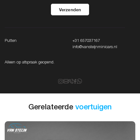
Verzenden
Putten
+31 657037167
info@vansteijnminicars.nl
Alleen op afspraak geopend.
Gerelateerde
voertuigen