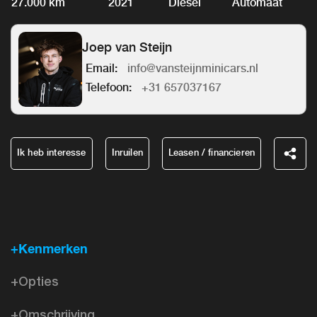
27.000 km
2021
Diesel
Automaat
Joep van Steijn
Email:
info@vansteijnminicars.nl
Telefoon:
+31 657037167
Ik heb interesse
Inruilen
Leasen / financieren
+Kenmerken
+Opties
+Omschrijving