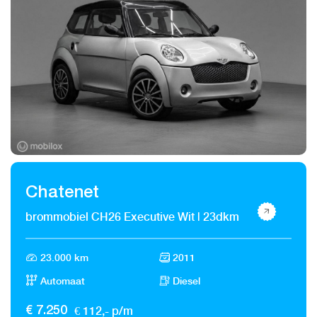
Chatenet
brommobiel CH26 Executive Wit | 23dkm
23.000 km
2011
Automaat
Diesel
€ 112,- p/m
€ 7.250