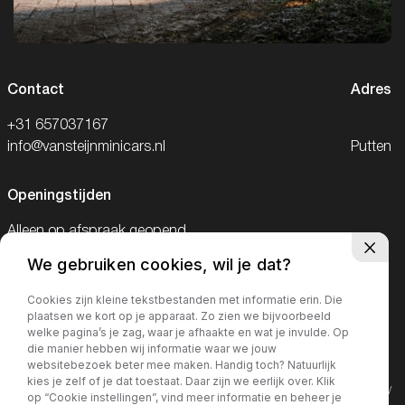
Contact
Adres
+31 657037167
info@vansteijnminicars.nl
Putten
Openingstijden
Alleen op afspraak geopend.
We gebruiken cookies, wil je dat?
Telefonisch bereikbaar van 09:00-18:00
en op zaterdag van 09:00-15:00
Cookies zijn kleine tekstbestanden met informatie erin. Die
plaatsen we kort op je apparaat. Zo zien we bijvoorbeeld
welke pagina’s je zag, waar je afhaakte en wat je invulde. Op
die manier hebben wij informatie waar we jouw
websitebezoek beter mee maken. Handig toch? Natuurlijk
kies je zelf of je dat toestaat. Daar zijn we eerlijk over. Klik
©2026· MorgenInternet
Privacy policy
op “Cookie instellingen”, vind meer informatie en beheer je