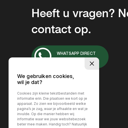
Heeft u vragen? 
contact op.
WHATSAPP DIRECT
+31 657037167
We gebruiken cookies,
wil je dat?
Cookies zijn kleine tekstbestanden met
informatie erin. Die plaatsen we kort op je
apparaat. Zo zien we bijvoorbeeld welke
pagina’s je zag, waar je afhaakte en wat je
invulde. Op die manier hebben wij
informatie waar we jouw websitebezoek
beter mee maken. Handig toch? Natuurlijk