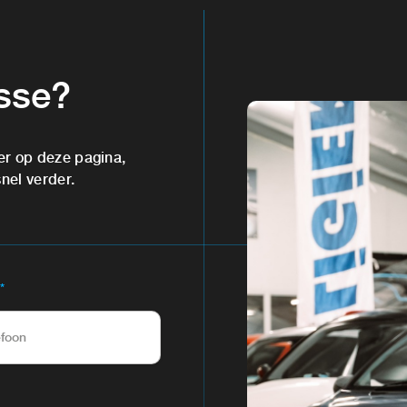
esse?
er op deze pagina,
snel verder.
*