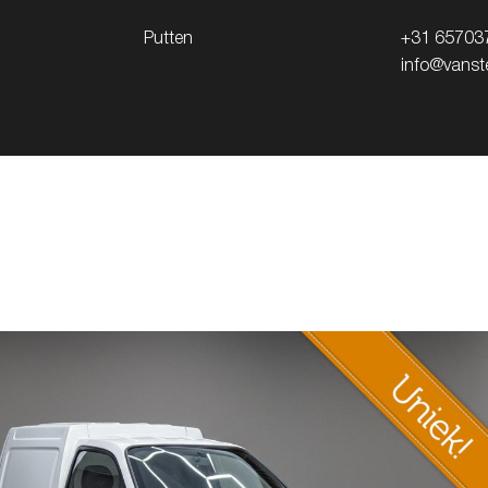
Putten
+31 65703
info@vanste