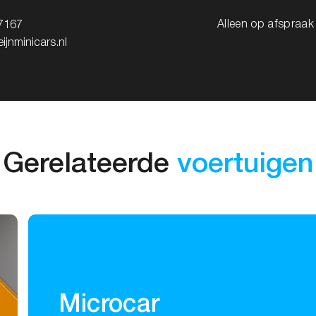
Alleen op afspraa
7167
ijnminicars.nl
Gerelateerde
voertuigen
Microcar