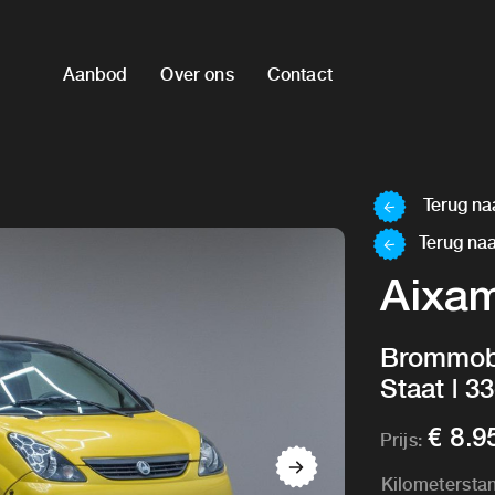
Aanbod
Over ons
Contact
Terug naa
Terug naa
Aixa
Brommobi
Staat | 
€ 8.9
Prijs:
Kilometersta