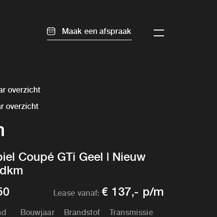
Maak een afspraak
r overzicht
r overzicht
m
el Coupé GTi Geel | Nieuw
33dkm
50
€ 137,- p/m
Lease vanaf:
nd
Bouwjaar
Brandstof
Transmissie