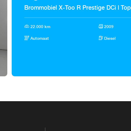
Brommobiel X-Too R Prestige DCi | Top
22.000 km
2009
Automaat
Diesel