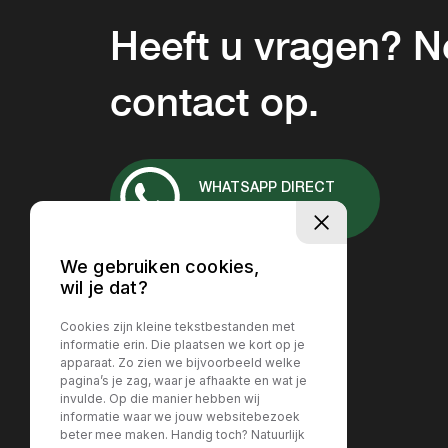
Heeft u vragen? 
contact op.
WHATSAPP DIRECT
+31 657037167
We gebruiken cookies,
wil je dat?
Cookies zijn kleine tekstbestanden met
informatie erin. Die plaatsen we kort op je
apparaat. Zo zien we bijvoorbeeld welke
pagina’s je zag, waar je afhaakte en wat je
invulde. Op die manier hebben wij
informatie waar we jouw websitebezoek
beter mee maken. Handig toch? Natuurlijk