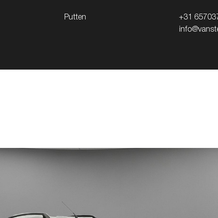
Putten
+31 65703
info@vanste