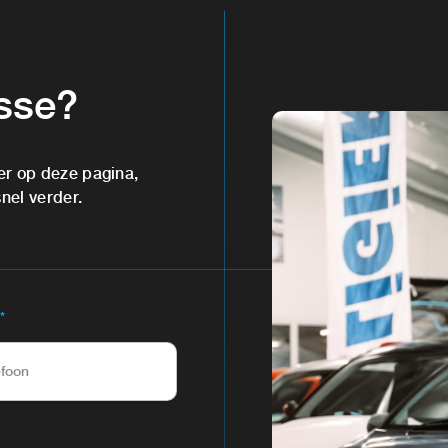
esse?
er op deze pagina,
snel verder.
*