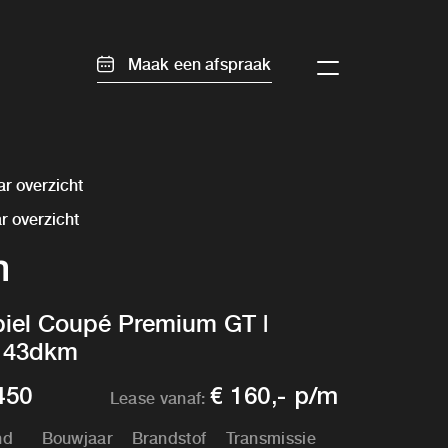
Maak een afspraak
r overzicht
r overzicht
m
el Coupé Premium GT |
| 43dkm
450
€ 160,- p/m
Lease vanaf:
nd
Bouwjaar
Brandstof
Transmissie