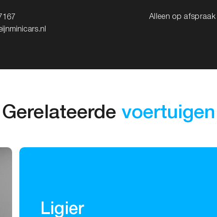
Alleen op afspraa
7167
ijnminicars.nl
Gerelateerde
voertuigen
Ligier