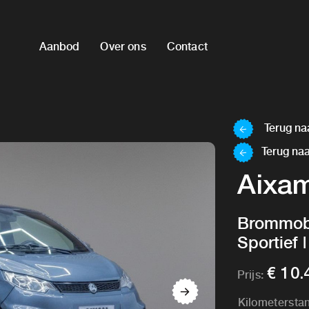
Aanbod
Over ons
Contact
Terug naa
Terug naa
Aixa
Brommobi
Sportief 
€ 10.
Prijs:
Kilometersta