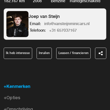
182.167 km
2008
Benzine
Handgeschakeld
Joep van Steijn
Email:
info@vansteijnminicars.nl
Telefoon:
+31 657037167
Ik heb interesse
Inruilen
Leasen / financieren
+Kenmerken
+Opties
+Omschrijving