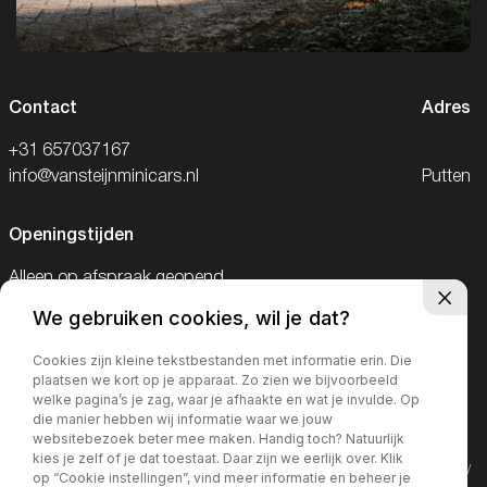
Contact
Adres
+31 657037167
info@vansteijnminicars.nl
Putten
Openingstijden
Alleen op afspraak geopend.
We gebruiken cookies, wil je dat?
Telefonisch bereikbaar van 09:00-18:00
en op zaterdag van 09:00-15:00
Cookies zijn kleine tekstbestanden met informatie erin. Die
plaatsen we kort op je apparaat. Zo zien we bijvoorbeeld
welke pagina’s je zag, waar je afhaakte en wat je invulde. Op
die manier hebben wij informatie waar we jouw
websitebezoek beter mee maken. Handig toch? Natuurlijk
kies je zelf of je dat toestaat. Daar zijn we eerlijk over. Klik
©2026· MorgenInternet
Privacy policy
op “Cookie instellingen”, vind meer informatie en beheer je