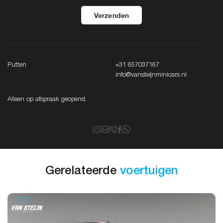
Verzenden
Putten
+31 657037167
info@vansteijnminicars.nl
Alleen op afspraak geopend.
Gerelateerde
voertuigen