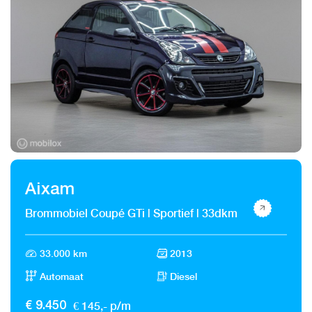
Aixam
Brommobiel Coupé GTi | Sportief | 33dkm
33.000 km
2013
Automaat
Diesel
€ 145,- p/m
€ 9.450