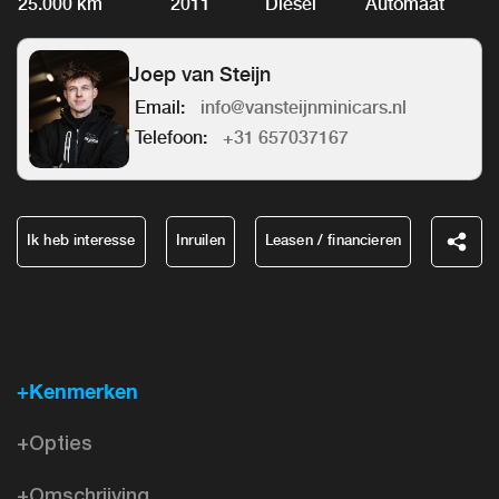
25.000 km
2011
Diesel
Automaat
Joep van Steijn
Email:
info@vansteijnminicars.nl
Telefoon:
+31 657037167
Ik heb interesse
Inruilen
Leasen / financieren
+Kenmerken
+Opties
+Omschrijving