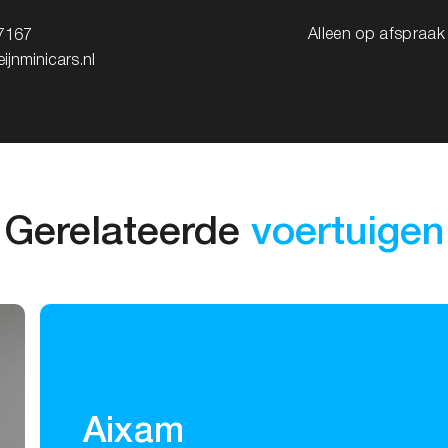
Alleen op afspraa
7167
ijnminicars.nl
Gerelateerde
voertuigen
Aixam