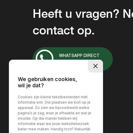
Heeft u vragen? 
contact op.
WHATSAPP DIRECT
+31 657037167
We gebruiken cookies,
wil je dat?
Cookies zijn kleine tekstbestanden met
informatie erin. Die plaatsen we kort op je
apparaat. Zo zien we bijvoorbeeld welke
pagina’s je zag, waar je afhaakte en wat je
invulde. Op die manier hebben wij
informatie waar we jouw websitebezoek
beter mee maken. Handig toch? Natuurlijk