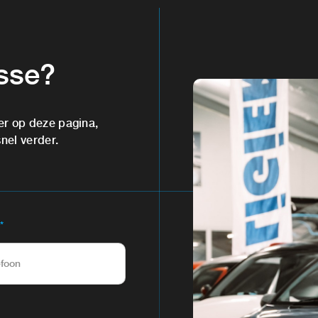
esse?
er op deze pagina,
snel verder.
*