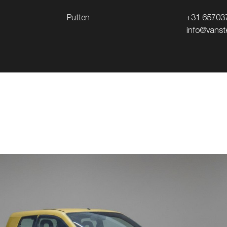
Putten
+31 65703
info@vanste