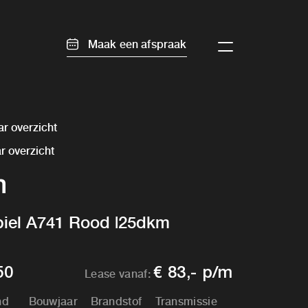
Maak een afspraak
r overzicht
r overzicht
m
el A741 Rood |25dkm
50
€ 83,- p/m
Lease vanaf:
nd
Bouwjaar
Brandstof
Transmissie