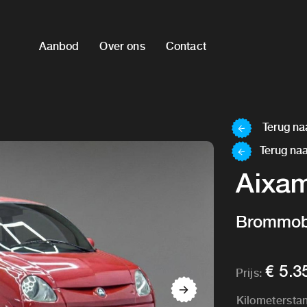
Aanbod
Over ons
Contact
Terug naa
Terug naa
Aixa
Brommobi
€ 5.3
Prijs:
Kilometersta