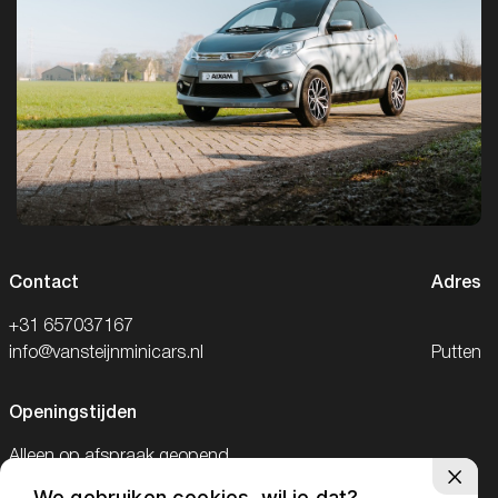
Contact
Adres
+31 657037167
info@vansteijnminicars.nl
Putten
Openingstijden
Alleen op afspraak geopend.
We gebruiken cookies, wil je dat?