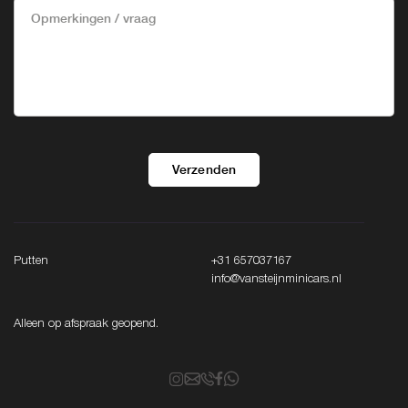
Verzenden
Putten
+31 657037167
info@vansteijnminicars.nl
Alleen op afspraak geopend.